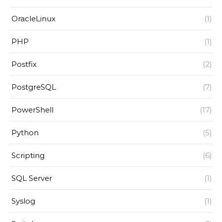
OracleLinux
(1)
PHP
(1)
Postfix
(2)
PostgreSQL
(7)
PowerShell
(17)
Python
(5)
Scripting
(6)
SQL Server
(1)
Syslog
(1)