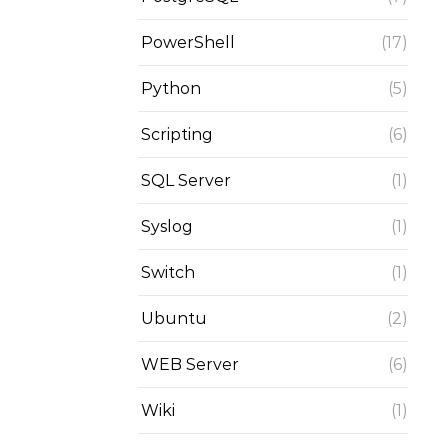
PowerShell
(17)
Python
(5)
Scripting
(6)
SQL Server
(1)
Syslog
(1)
Switch
(1)
Ubuntu
(2)
WEB Server
(6)
Wiki
(1)