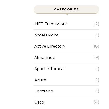
CATEGORIES
.NET Framework
(2)
Access Point
(1)
Active Directory
(8)
AlmaLinux
(9)
Apache Tomcat
(1)
Azure
(1)
Centreon
(1)
Cisco
(4)