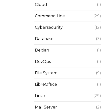
Cloud
(1)
Command Line
(29)
Cybersecurity
(12)
Database
(3)
Debian
(1)
DevOps
(1)
File System
(9)
LibreOffice
(1)
Linux
(29)
Mail Server
(2)