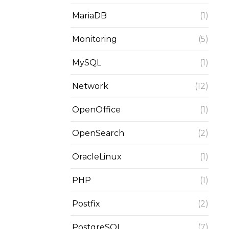
MariaDB
(1)
Monitoring
(5)
MySQL
(1)
Network
(12)
OpenOffice
(1)
OpenSearch
(2)
OracleLinux
(1)
PHP
(1)
Postfix
(2)
PostgreSQL
(7)