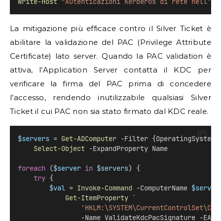
Write-Host
"Autenticazioni Kerberos di rete nell'ul
La mitigazione più efficace contro il Silver Ticket è
abilitare la validazione del PAC (Privilege Attribute
Certificate) lato server. Quando la PAC validation è
attiva, l’Application Server contatta il KDC per
verificare la firma del PAC prima di concedere
l’accesso, rendendo inutilizzabile qualsiasi Silver
Ticket il cui PAC non sia stato firmato dal KDC reale.
$servers
 = 
Get-ADComputer
 -Filter {OperatingSystem 
Select-Object
 -ExpandProperty Name
foreach
 (
$server
in
$servers
) {
try
 {
$val
 = 
Invoke-Command
 -ComputerName 
$server
Get-ItemProperty
 `
'HKLM:\SYSTEM\CurrentControlSet\Con
                -Name ValidateKdcPacSignature -EA S