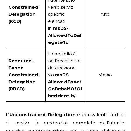
l’utente solo
Constrained
verso servizi
Delegation
specifici
Alto
(KCD)
elencati
in
msDS-
AllowedToDel
egateTo
Il controllo è
Resource-
nell’account di
Based
destinazione
Constrained
via
msDS-
Medio
Delegation
AllowedToAct
(RBCD)
OnBehalfOfOt
herIdentity
L’
Unconstrained Delegation
è equivalente a dare
al servizio le credenziali complete dell’utente:
qualsiasi compromissione del sistema delegante