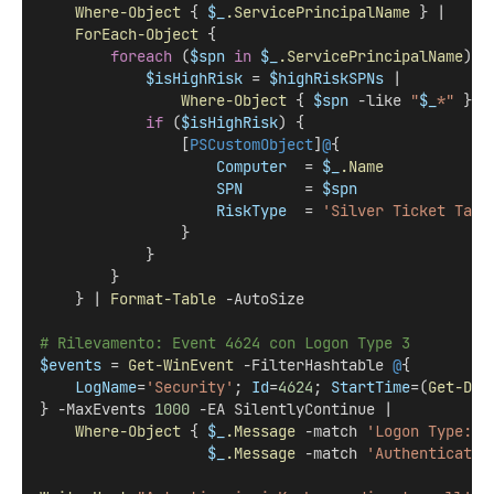
Where-Object
 { 
$_
.ServicePrincipalName
 } |
ForEach-Object
 {
foreach
 (
$spn
in
$_
.ServicePrincipalName
) {
$isHighRisk
 = 
$highRiskSPNs
 |
Where-Object
 { 
$spn
 -like 
"
$_
*"
 }
if
 (
$isHighRisk
) {
                [
PSCustomObject
]
@
{
Computer
  = 
$_
.Name
SPN
       = 
$spn
RiskType
  = 
'Silver Ticket Targ
                }
            }
        }
    } | 
Format-Table
 -AutoSize
# Rilevamento: Event 4624 con Logon Type 3
$events
 = 
Get-WinEvent
 -FilterHashtable 
@
{
LogName
=
'Security'
; 
Id
=
4624
; 
StartTime
=(
Get-Dat
} -MaxEvents 
1000
 -EA SilentlyContinue |
Where-Object
 { 
$_
.Message
 -match 
'Logon Type:\s
$_
.Message
 -match 
'Authenticatio