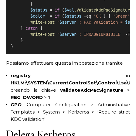
        }
$status
 = 
if
 (
$val
.ValidateKdcPacSignature
 
$color
  = 
if
 (
$status
 -eq 
'OK'
) { 
'Green'
 }
Write-Host
"
$server
 : PAC Validation = 
$sta
    } 
catch
 {
Write-Host
"
$server
 : IRRAGGIUNGIBILE"
 -For
    }
}
Possiamo effettuare questa impostazione tramite
registry
: in
HKLM:\SYSTEM\CurrentControlSet\Control\Lsa\K
creando la chiave
ValidateKdcPacSignature
>
REG_DWORD
>
1
GPO
: Computer Configuration > Administrative
Templates > System > Kerberos > ‘Require strict
KDC validation’
Delega Kerberos