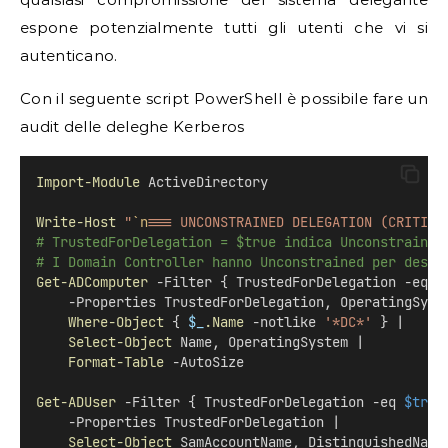
espone potenzialmente tutti gli utenti che vi si
autenticano.
Con il seguente script PowerShell è possibile fare un
audit delle deleghe Kerberos
Import-Module
 ActiveDirectory
Write-Host
"
`n
=== UNCONSTRAINED DELEGATION (CRITICO
# TrustedForDelegation = $true indica Unconstrained
# I Domain Controller hanno Unconstrained per desig
Get-ADComputer
 -Filter { TrustedForDelegation -eq 
$
    -Properties TrustedForDelegation, OperatingSyst
Where-Object
 { 
$_
.Name
 -notlike 
'*DC*'
 } |
Select-Object
 Name, OperatingSystem |
Format-Table
 -AutoSize
Get-ADUser
 -Filter { TrustedForDelegation -eq 
$true
    -Properties TrustedForDelegation |
Select-Object
 SamAccountName, DistinguishedName