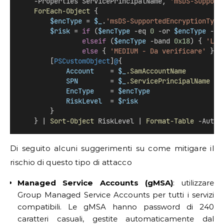
    -Properties ServicePrincipalName, 
'msDS-Support
ForEach-Object
 {
$encType
 = 
$_
.
'msDS-SupportedEncryptionType
$risk
 = 
if
 (
$encType
 -eq 
0
 -or 
$encType
 -ba
elseif
 (
$encType
 -band 
0x18
) { 
'LOW
else
 { 
'MEDIUM - Da verificare'
 }
        [
PSCustomObject
]
@
{
Account
    = 
$_
.SamAccountName
SPN
        = 
$_
.ServicePrincipalName
 -j
EncType
    = 
$encType
RiskLevel
  = 
$risk
        }
    } | 
Sort-Object
 RiskLevel | 
Format-Table
 -AutoS
Di seguito alcuni suggerimenti su come mitigare il
rischio di questo tipo di attacco
Managed Service Accounts (gMSA)
: utilizzare
Group Managed Service Accounts per tutti i servizi
compatibili. Le gMSA hanno password di 240
caratteri casuali, gestite automaticamente dal