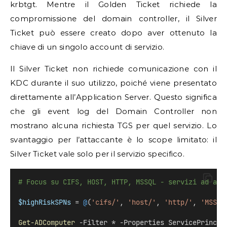
krbtgt. Mentre il Golden Ticket richiede la
compromissione del domain controller, il Silver
Ticket può essere creato dopo aver ottenuto la
chiave di un singolo account di servizio.
Il Silver Ticket non richiede comunicazione con il
KDC durante il suo utilizzo, poiché viene presentato
direttamente all’Application Server. Questo significa
che gli event log del Domain Controller non
mostrano alcuna richiesta TGS per quel servizio. Lo
svantaggio per l’attaccante è lo scope limitato: il
Silver Ticket vale solo per il servizio specifico.
# Focus su CIFS, HOST, HTTP, MSSQL - servizi ad alt
$highRiskSPNs
 = 
@
(
'cifs/'
, 
'host/'
, 
'http/'
, 
'MSSQL
Get-ADComputer
 -Filter * -Properties ServicePrincip