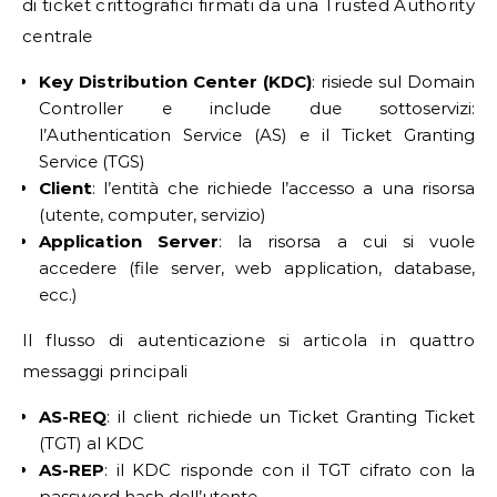
di ticket crittografici firmati da una Trusted Authority
centrale
Key Distribution Center (KDC)
: risiede sul Domain
Controller e include due sottoservizi:
l’Authentication Service (AS) e il Ticket Granting
Service (TGS)
Client
: l’entità che richiede l’accesso a una risorsa
(utente, computer, servizio)
Application Server
: la risorsa a cui si vuole
accedere (file server, web application, database,
ecc.)
Il flusso di autenticazione si articola in quattro
messaggi principali
AS-REQ
: il client richiede un Ticket Granting Ticket
(TGT) al KDC
AS-REP
: il KDC risponde con il TGT cifrato con la
password hash dell’utente