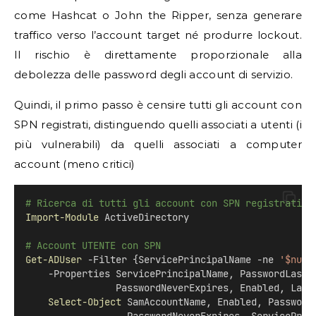
come Hashcat o John the Ripper, senza generare
traffico verso l’account target né produrre lockout.
Il rischio è direttamente proporzionale alla
debolezza delle password degli account di servizio.
Quindi, il primo passo è censire tutti gli account con
SPN registrati, distinguendo quelli associati a utenti (i
più vulnerabili) da quelli associati a computer
account (meno critici)
# Ricerca di tutti gli account con SPN registrati n
Import-Module
 ActiveDirectory
# Account UTENTE con SPN
Get-ADUser
 -Filter {ServicePrincipalName -ne 
'$null
    -Properties ServicePrincipalName, PasswordLastS
                PasswordNeverExpires, Enabled, Last
Select-Object
 SamAccountName, Enabled, Password