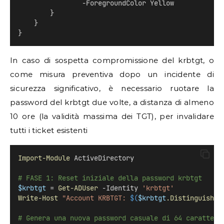
                -ForegroundColor Yellow
        }
    }
}
In caso di sospetta compromissione del krbtgt, o
come misura preventiva dopo un incidente di
sicurezza significativo, è necessario ruotare la
password del krbtgt due volte, a distanza di almeno
10 ore (la validità massima dei TGT), per invalidare
tutti i ticket esistenti
Import-Module
 ActiveDirectory
# FASE 1: Reset iniziale della password krbtgt
$krbtgt
 = 
Get-ADUser
 -Identity 
'krbtgt'
Write-Host
"Account KRBTGT: 
$(
$krbtgt
.Distinguished
# Genera una nuova password casuale di 64 caratteri