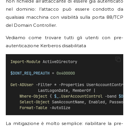
non richiede all’attaccante di essere già autenticato
nel dominio: l’attacco può essere condotto da
qualsiasi macchina con visibilità sulla porta 88/TCP
del Domain Controller.
Vediamo come trovare tutti gli utenti con pre-
autenticazione Kerberos disabilitata
Import-Module
 ActiveDirectory
$DONT_REQ_PREAUTH
 = 
0x400000
Get-ADUser
 -Filter * -Properties UserAccountControl
            LastLogonDate, MemberOf |
Where-Object
 { 
$_
.UserAccountControl
 -band 
$DON
Select-Object
 SamAccountName, Enabled, Password
Format-Table
 -AutoSize
La mitigazione è molto semplice: riabilitare la pre-