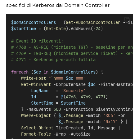
specifici di Kerberos dai Domain Controller
$domainControllers
 = (
Get-ADDomainController
 -Filte
$startTime
 = (
Get-Date
).AddHours(
-24
)
# Event ID rilevanti:
# 4768 - AS-REQ (richiesta TGT) - baseline per anom
# 4769 - TGS-REQ (richiesta Service Ticket) - kerbe
# 4771 - Kerberos pre-auth fallita
foreach
 (
$dc
in
$domainControllers
) {
Write-Host
"
`n
=== 
$dc
 ==="
Get-WinEvent
 -ComputerName 
$dc
 -FilterHashtable
LogName
   = 
'Security'
Id
        = 
@
(
4768
, 
4769
, 
4771
)
StartTime
 = 
$startTime
    } -MaxEvents 
500
 -ErrorAction SilentlyContinue 
Where-Object
 { 
$_
.Message
 -match 
'RC4'
 -or
$_
.Message
 -match 
'0x17'
 } |
Select-Object
 TimeCreated, Id, Message |
Format-Table
 -Wrap -AutoSize