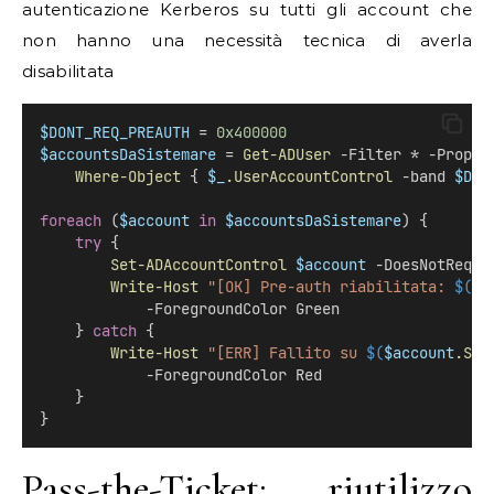
autenticazione Kerberos su tutti gli account che
non hanno una necessità tecnica di averla
disabilitata
$DONT_REQ_PREAUTH
 = 
0x400000
$accountsDaSistemare
 = 
Get-ADUser
 -Filter * -Proper
Where-Object
 { 
$_
.UserAccountControl
 -band 
$DON
foreach
 (
$account
in
$accountsDaSistemare
) {
try
 {
Set-ADAccountControl
$account
 -DoesNotRequi
Write-Host
"[OK] Pre-auth riabilitata: 
$(
$a
            -ForegroundColor Green
    } 
catch
 {
Write-Host
"[ERR] Fallito su 
$(
$account
.Sam
            -ForegroundColor Red
    }
}
Pass-the-Ticket: riutilizzo