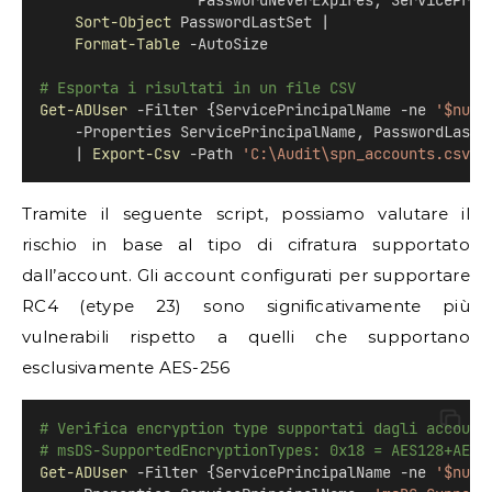
                  PasswordNeverExpires, ServicePrin
Sort-Object
 PasswordLastSet |
Format-Table
 -AutoSize
# Esporta i risultati in un file CSV
Get-ADUser
 -Filter {ServicePrincipalName -ne 
'$null
    -Properties ServicePrincipalName, PasswordLastS
    | 
Export-Csv
 -Path 
'C:\Audit\spn_accounts.csv'
 
Tramite il seguente script, possiamo valutare il
rischio in base al tipo di cifratura supportato
dall’account. Gli account configurati per supportare
RC4 (etype 23) sono significativamente più
vulnerabili rispetto a quelli che supportano
esclusivamente AES-256
# Verifica encryption type supportati dagli account
# msDS-SupportedEncryptionTypes: 0x18 = AES128+AES2
Get-ADUser
 -Filter {ServicePrincipalName -ne 
'$null