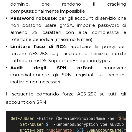
dominio, che rendono il cracking
computazionalmente impossibile
Password robuste
: per gli account di servizio che
non possono usare gMSA, imporre password di
almeno 25 caratteri con alta complessità e
rotazione periodica (massimo 6 mesi)
Limitare l’uso di RC4
: applicare la policy per
forzare AES-256 sugli account di servizio tramite
l’attributo msDS-SupportedEncryptionTypes
Audit degli SPN orfani
: rimuovere
immediatamente gli SPN registrati su account
inattivi o non necessari
Il seguente comando forza AES-256 su tutti gli
account con SPN
Get-ADUser
 -Filter {ServicePrincipalName -ne 
'$null
Set-ADUser
$_
 -KerberosEncryptionType AES256
Write-Host
"Aggiornato: 
$(
$_
.SamAccountName
)
"
 -