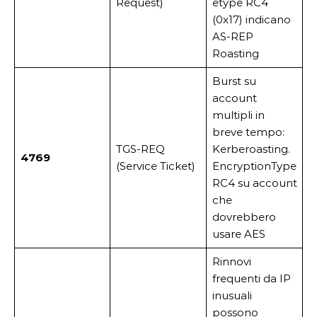
Request)
etype RC4
(0x17) indicano
AS-REP
Roasting
Burst su
account
multipli in
breve tempo:
TGS-REQ
Kerberoasting.
4769
(Service Ticket)
EncryptionType
RC4 su account
che
dovrebbero
usare AES
Rinnovi
frequenti da IP
inusuali
possono