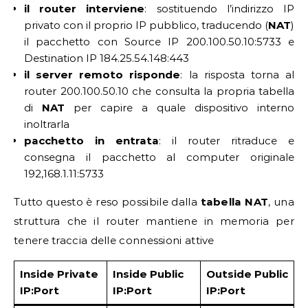
il router interviene
: sostituendo l’indirizzo IP
privato con il proprio IP pubblico, traducendo (
NAT
)
il pacchetto con Source IP 200.100.50.10:5733 e
Destination IP 184.25.54.148:443
il server remoto risponde
: la risposta torna al
router 200.100.50.10 che consulta la propria tabella
di
NAT
per capire a quale dispositivo interno
inoltrarla
pacchetto in entrata
: il router ritraduce e
consegna il pacchetto al computer originale
192,168.1.11:5733
Tutto questo è reso possibile dalla
tabella NAT
, una
struttura che il router mantiene in memoria per
tenere traccia delle connessioni attive
Inside Private
Inside Public
Outside Public
IP:Port
IP:Port
IP:Port