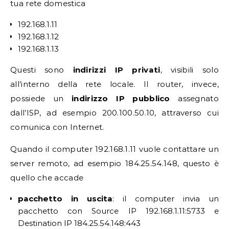
tua rete domestica
192.168.1.11
192.168.1.12
192.168.1.13
Questi sono
indirizzi IP privati
, visibili solo
all’interno della rete locale. Il router, invece,
possiede un
indirizzo IP pubblico
assegnato
dall’ISP, ad esempio 200.100.50.10, attraverso cui
comunica con Internet.
Quando il computer 192.168.1.11 vuole contattare un
server remoto, ad esempio 184.25.54.148, questo è
quello che accade
pacchetto in uscita
: il computer invia un
pacchetto con Source IP 192.168.1.11:5733 e
Destination IP 184.25.54.148:443