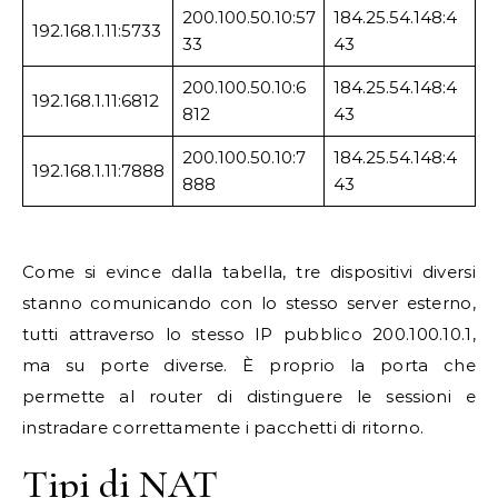
200.100.50.10:57
184.25.54.148:4
192.168.1.11:5733
33
43
200.100.50.10:6
184.25.54.148:4
192.168.1.11:6812
812
43
200.100.50.10:7
184.25.54.148:4
192.168.1.11:7888
888
43
Come si evince dalla tabella, tre dispositivi diversi
stanno comunicando con lo stesso server esterno,
tutti attraverso lo stesso IP pubblico 200.100.10.1,
ma su porte diverse. È proprio la porta che
permette al router di distinguere le sessioni e
instradare correttamente i pacchetti di ritorno.
Tipi di NAT