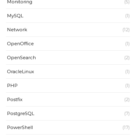
Monitoring
(5)
MySQL
(1)
Network
(12)
OpenOffice
(1)
OpenSearch
(2)
OracleLinux
(1)
PHP
(1)
Postfix
(2)
PostgreSQL
(7)
PowerShell
(17)