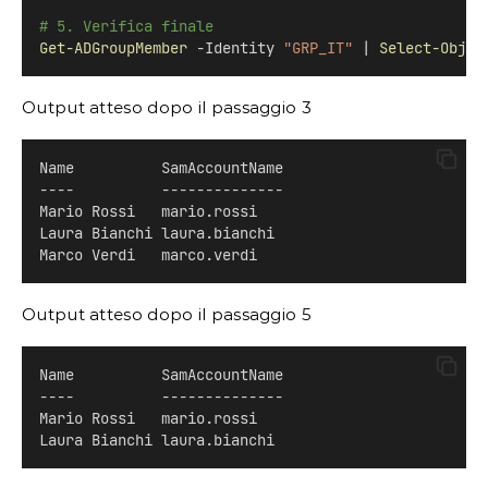
# 5. Verifica finale
Get-ADGroupMember
 -Identity 
"GRP_IT"
 | 
Select-Objec
Output atteso dopo il passaggio 3
Name          SamAccountName
----          --------------
Mario Rossi   mario.rossi
Laura Bianchi laura.bianchi
Marco Verdi   marco.verdi
Output atteso dopo il passaggio 5
Name          SamAccountName
----          --------------
Mario Rossi   mario.rossi
Laura Bianchi laura.bianchi