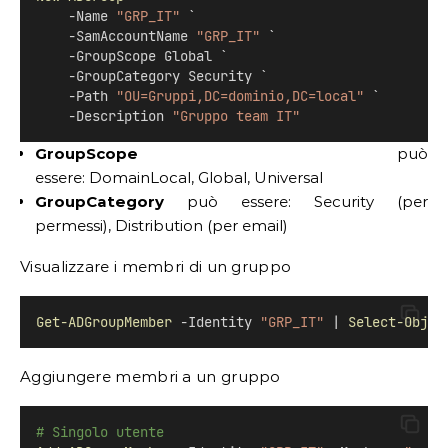
    -Name 
"GRP_IT"
 `
    -SamAccountName 
"GRP_IT"
 `
    -GroupScope Global `
    -GroupCategory Security `
    -Path 
"OU=Gruppi,DC=dominio,DC=local"
 `
    -Description 
"Gruppo team IT"
GroupScope
può
essere: DomainLocal, Global, Universal
GroupCategory
può essere: Security (per
permessi), Distribution (per email)
Visualizzare i membri di un gruppo
Get-ADGroupMember
 -Identity 
"GRP_IT"
 | 
Select-Objec
Aggiungere membri a un gruppo
# Singolo utente