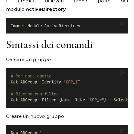
I cmdlet utilizzati fanno parte del
modulo
ActiveDirectory
Import-Module
 ActiveDirectory
Sintassi dei comandi
Cercare un gruppo
# Per nome esatto
Get-ADGroup
 -Identity 
"GRP_IT"
# Ricerca con filtro
Get-ADGroup
 -Filter {Name -like 
"GRP_*"
} | 
Select-O
Creare un nuovo gruppo
New-ADGroup
 `