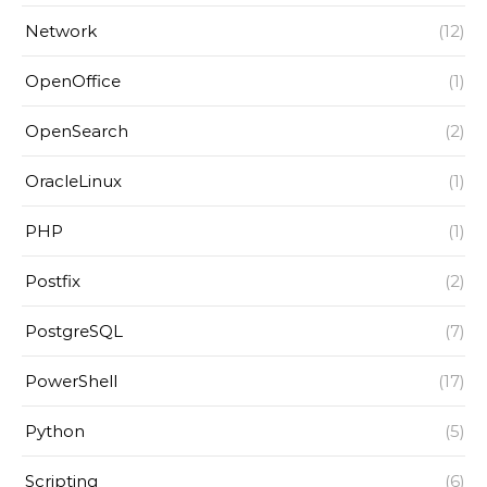
Network
(12)
OpenOffice
(1)
OpenSearch
(2)
OracleLinux
(1)
PHP
(1)
Postfix
(2)
PostgreSQL
(7)
PowerShell
(17)
Python
(5)
Scripting
(6)