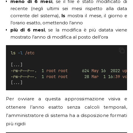
meno di 6 mesi
, se il file è stato modificato di
recente (negli ultimi sei mesi rispetto alla data
corrente del sistema),
ls
mostra il mese, il giorno e
l’orario esatto, omettendo l’anno
più di 6 mesi
, se la modifica è più datata viene
mostrato l’anno di modifica al posto dell’ora
ls
-l
/etc
[...]
-rw-r--r--.
1
root
root
624
May
16
2022
upda
-rw-r--r--.
1
root
root
28
Mar
1
16
:39
vcon
[...]
Per ovviare a questa approssimazione visiva e
ottenere l’anno esatto senza calcoli temporali,
l’amministratore di sistema ha a disposizione formati
più rigidi