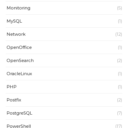
Monitoring
(5)
MySQL
(1)
Network
(12)
OpenOffice
(1)
OpenSearch
(2)
OracleLinux
(1)
PHP
(1)
Postfix
(2)
PostgreSQL
(7)
PowerShell
(17)