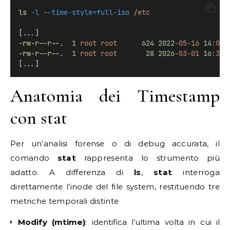
ls
-l
--time-style=full-iso
/etc
[...]
-rw-r--r--.
1
root
root
624
2022
-05-16
14
:09:
-rw-r--r--.
1
root
root
28
2026
-03-01
16
:39:
[...]
Anatomia dei Timestamp
con stat
Per un’analisi forense o di debug accurata, il
comando
stat
rappresenta lo strumento più
adatto. A differenza di
ls
,
stat
interroga
direttamente l’inode del file system, restituendo tre
metriche temporali distinte
Modify (mtime)
: identifica l’ultima volta in cui il