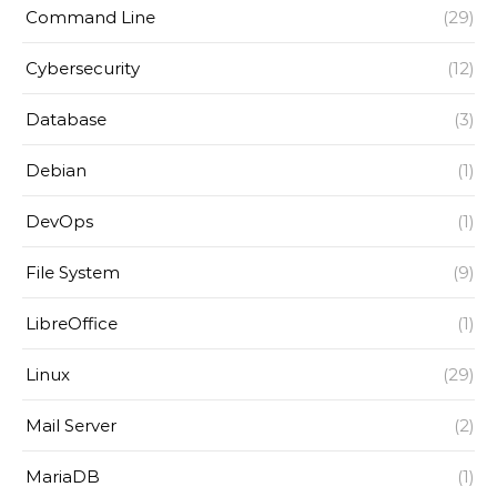
Command Line
(29)
Cybersecurity
(12)
Database
(3)
Debian
(1)
DevOps
(1)
File System
(9)
LibreOffice
(1)
Linux
(29)
Mail Server
(2)
MariaDB
(1)