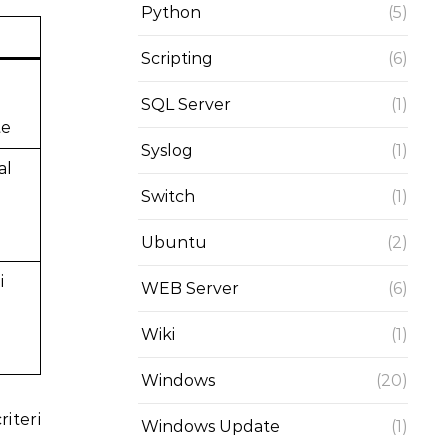
Python
(5)
Scripting
(6)
SQL Server
(1)
te
Syslog
(1)
al
Switch
(1)
Ubuntu
(2)
i
WEB Server
(6)
Wiki
(1)
Windows
(20)
iteri
Windows Update
(1)