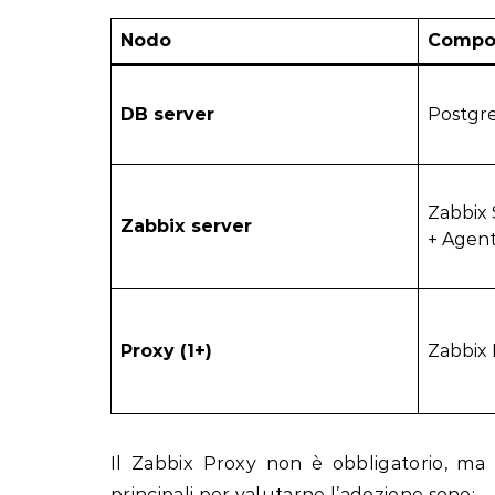
Nodo
Compon
DB server
Postgr
Zabbix 
Zabbix server
+ Agen
Proxy (1+)
Zabbix 
Il Zabbix Proxy non è obbligatorio, ma di
principali per valutarne l’adozione sono: