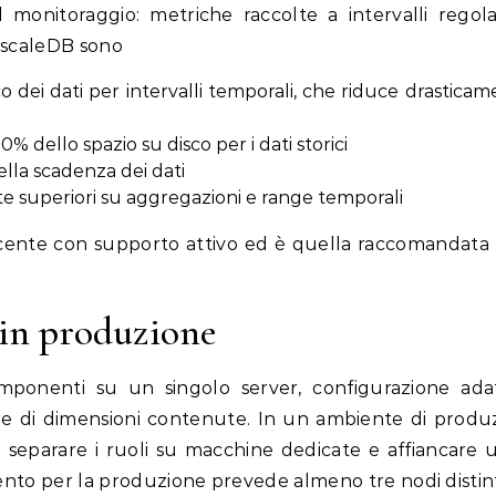
l monitoraggio: metriche raccolte a intervalli regola
imescaleDB sono
 dei dati per intervalli temporali, che riduce drasticam
90% dello spazio su disco per i dati storici
ella scadenza dei dati
te superiori su aggregazioni e range temporali
ecente con supporto attivo ed è quella raccomandata 
 in produzione
omponenti su un singolo server, configurazione ada
ture di dimensioni contenute. In un ambiente di produ
le separare i ruoli su macchine dedicate e affiancare 
ento per la produzione prevede almeno tre nodi distint