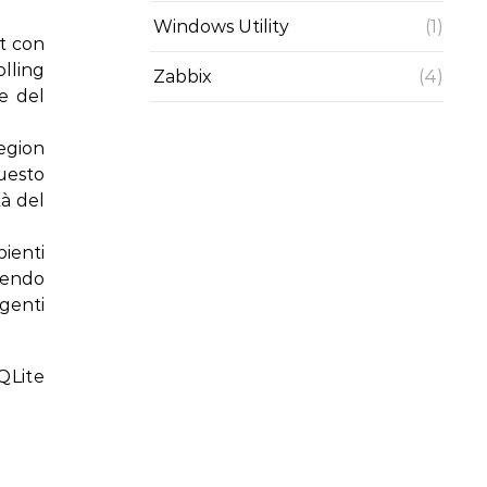
Windows Utility
(1)
t con
lling
Zabbix
(4)
e del
region
Questo
tà del
bienti
edendo
agenti
QLite