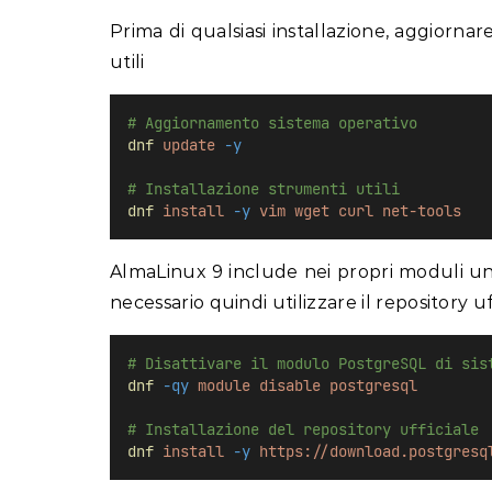
Prima di qualsiasi installazione, aggiornar
utili
# Aggiornamento sistema operativo
dnf
update
-y
# Installazione strumenti utili
dnf
install
-y
vim
wget
curl
net-tools
AlmaLinux 9 include nei propri moduli un
necessario quindi utilizzare il repository uf
# Disattivare il modulo PostgreSQL di sis
dnf
-qy
module
disable
postgresql
# Installazione del repository ufficiale
dnf
install
-y
https://download.postgresq