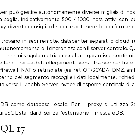
rver può gestire autonomamente diverse migliaia di hos
soglia, indicativamente 500 / 1000 host attivi con po
proxy diventa consigliabile per mantenere le performanc
si trovano in sedi remote, datacenter separati o cloud 
ti autonomamente e li sincronizza con il server centrale. 
per ogni singola metrica raccolta e garantisce continui
ne temporanea del collegamento verso il server centrale
 firewall, NAT o reti isolate (es. reti OT/SCADA, DMZ, am
interno del segmento raccoglie i dati localmente, richi
ta verso il Zabbix Server invece di esporre centinaia di 
B come database locale. Per il proxy si utilizza S
tgreSQL standard, senza l’estensione TimescaleDB.
SQL 17