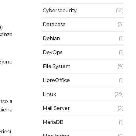
Cybersecurity
(12)
Database
(3)
e)
 senza
Debian
(1)
DevOps
(1)
zione
File System
(9)
LibreOffice
(1)
Linux
(29)
tto a
Mail Server
(2)
piena
MariaDB
(1)
ries),