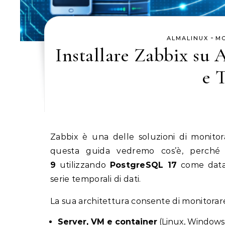
-
ALMALINUX
M
Installare Zabbix su
e 
Zabbix è una delle soluzioni di monitoraggio open source più diffuse in ambienti enterprise. In
questa guida vedremo cos’è, perché 
9
utilizzando
PostgreSQL 17
come dat
serie temporali di dati.
La sua architettura consente di monitorar
Server, VM e container
(Linux, Windows