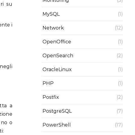
Monitoring
(5)
ri su
MySQL
(1)
ente i
Network
(12)
OpenOffice
(1)
OpenSearch
(2)
negli
OracleLinux
(1)
PHP
(1)
Postfix
(2)
tta a
PostgreSQL
(7)
zione
uno o
PowerShell
(17)
i: