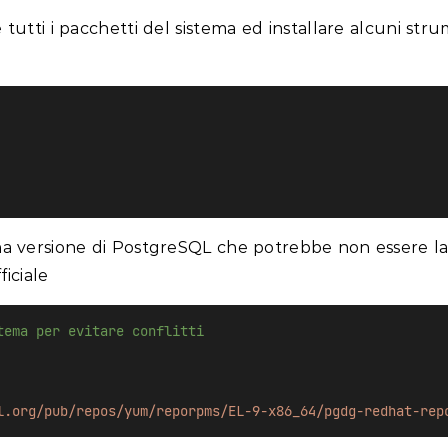
e tutti i pacchetti del sistema ed installare alcuni str
a versione di PostgreSQL che potrebbe non essere la 
ficiale
tema per evitare conflitti
l.org/pub/repos/yum/reporpms/EL-9-x86_64/pgdg-redhat-rep