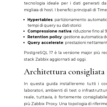
tecnologia ideale per i dati generati da
migliaia di host. I benefici principali di T
Hypertables
: partizionamento automatico
tempi di query su dati storici
Compressione nativa
: riduzione fino al 
Retention policy
: gestione automatica d
Query accelerate
: prestazioni nettamen
PostgreSQL 17 è la versione major più r
stack Zabbix aggiornati ad oggi.
Architettura consigliata
In questa guida installeremo tutti i c
laboratori, ambienti di test o infrastrut
reale, tuttavia, è fortemente consigliabi
più Zabbix Proxy. Una topologia di riferim