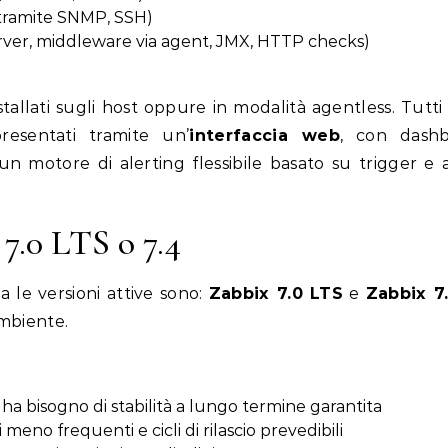
l tramite SNMP, SSH)
rver, middleware via agent, JMX, HTTP checks)
tallati sugli host oppure in modalità agentless. Tutti 
resentati tramite un’
interfaccia web
, con dash
 un motore di alerting flessibile basato su trigger e a
 7.0 LTS o 7.4
 le versioni attive sono:
Zabbix 7.0 LTS
e
Zabbix 7
ambiente.
i ha bisogno di stabilità a lungo termine garantita
eno frequenti e cicli di rilascio prevedibili