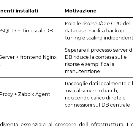
enti installati
Motivazione
Isola le risorse I/O e CPU del
eSQL 17 + TimescaleDB
database. Facilita backup,
tuning e scaling indipenden
Separare il processo server d
Server + frontend Nginx
DB riduce la contesa sulle
t
risorse e semplifica la
manutenzione
Raccoglie dati localmente e l
invia al server in batch,
Proxy + Zabbix Agent
riducendo carico di rete e
connessioni sul DB centrale
venta essenziale al crescere dell’infrastruttura. I cr