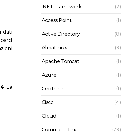
.NET Framework
(2)
Access Point
(1)
i dati
Active Directory
(8)
board
AlmaLinux
(9)
zioni
Apache Tomcat
(1)
Azure
(1)
.4
. La
Centreon
(1)
Cisco
(4)
Cloud
(1)
Command Line
(29)