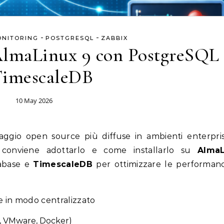
-
-
ONITORING
POSTGRESQL
ZABBIX
 AlmaLinux 9 con PostgreSQL 
TimescaleDB
10 May 2026
conviene adottarlo e come installarlo su
AlmaL
abase e
TimescaleDB
per ottimizzare le performan
e in modo centralizzato
, VMware, Docker)